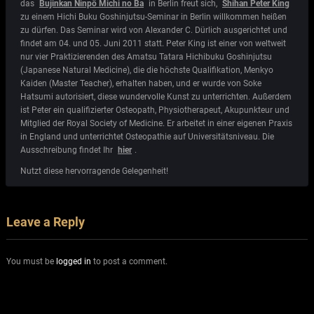
das
Bujinkan Ninpô Michi no Ba
in Berlin freut sich,
Shihan Peter King
zu einem Hichi Buku Goshinjutsu-Seminar in Berlin willkommen heißen
zu dürfen. Das Seminar wird von Alexander C. Dürlich ausgerichtet und
findet am 04. und 05. Juni 2011 statt. Peter King ist einer von weltweit
nur vier Praktizierenden des Amatsu Tatara Hichibuku Goshinjutsu
(Japanese Natural Medicine), die die höchste Qualifikation, Menkyo
Kaiden (Master Teacher), erhalten haben, und er wurde von Soke
Hatsumi autorisiert, diese wundervolle Kunst zu unterrichten. Außerdem
ist Peter ein qualifizierter Osteopath, Physiotherapeut, Akupunkteur und
Mitglied der Royal Society of Medicine. Er arbeitet in einer eigenen Praxis
in England und unterrichtet Osteopathie auf Universitätsniveau. Die
Ausschreibung findet Ihr
hier
.
Nutzt diese hervorragende Gelegenheit!
Leave a Reply
You must be
logged in
to post a comment.